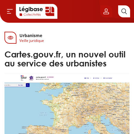
Urbanisme
Aller au contenu principal
Veille juridique
vil & Cimetières
Cartes.gouv.fr, un nouvel outil
ns & Élu local
au service des urbanistes
& Finances locales
de publique
sme
itoriales