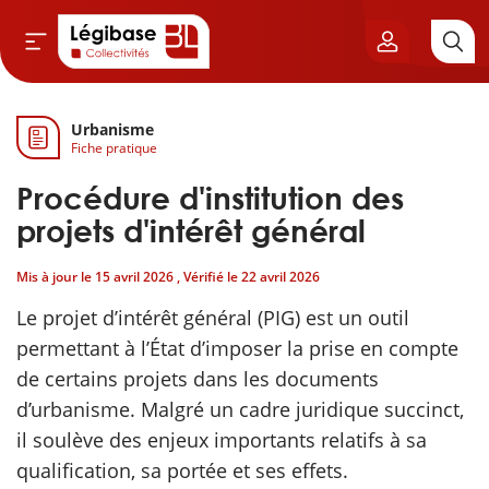
Urbanisme
Aller au contenu principal
Fiche pratique
vil & Cimetières
Procédure d'institution des
ns & Élu local
projets d'intérêt général
Mis à jour le
15 avril 2026
, Vérifié le
22 avril 2026
& Finances locales
Le projet d’intérêt général (PIG) est un outil
de publique
permettant à l’État d’imposer la prise en compte
de certains projets dans les documents
sme
d’urbanisme. Malgré un cadre juridique succinct,
il soulève des enjeux importants relatifs à sa
itoriales
qualification, sa portée et ses effets.