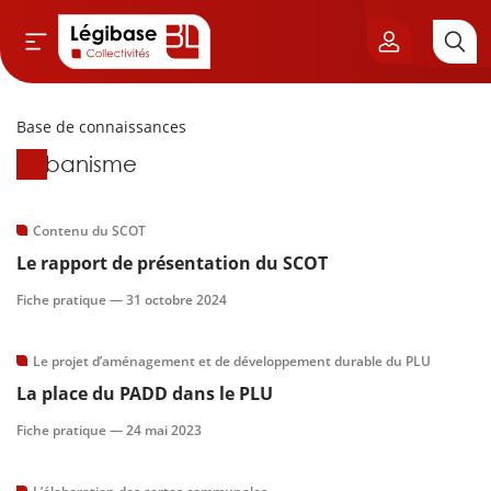
Base de connaissances
Aller au contenu principal
Base de connaissances
Urbanisme
vil & Cimetières
ns & Élu local
Contenu du SCOT
Le rapport de présentation du SCOT
& Finances locales
Fiche pratique —
31 octobre 2024
de publique
Le projet d’aménagement et de développement durable du PLU
La place du PADD dans le PLU
sme
Fiche pratique —
24 mai 2023
itoriales