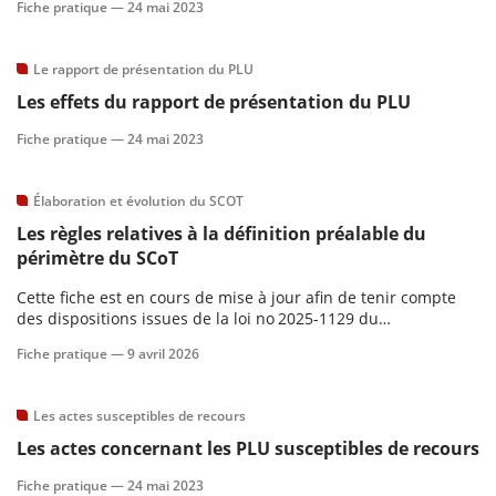
Fiche pratique —
24 mai 2023
Le rapport de présentation du PLU
Les effets du rapport de présentation du PLU
Fiche pratique —
24 mai 2023
Élaboration et évolution du SCOT
Les règles relatives à la définition préalable du
périmètre du SCoT
Cette fiche est en cours de mise à jour afin de tenir compte
des dispositions issues de la loi no 2025-1129 du
26 novembre 2025 de simplification du droit de l’urbanisme et
Fiche pratique —
9 avril 2026
du logement.
Les actes susceptibles de recours
Les actes concernant les PLU susceptibles de recours
Fiche pratique —
24 mai 2023