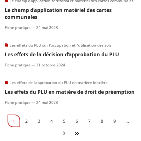
Le champ d’application territorial et matériel des cartes communales
Le champ d’application matériel des cartes
communales
Fiche pratique —
24 mai 2023
Les effets du PLU sur l’occupation et l’utilisation des sols
Les effets de la décision d’approbation du PLU
Fiche pratique —
31 octobre 2024
Les effets de l’approbation du PLU en matière foncière
Les effets du PLU en matière de droit de préemption
Fiche pratique —
24 mai 2023
Pagination
…
1
2
3
4
5
6
7
8
9
Page courante
Page
Page
Page
Page
Page
Page
Page
Page
Page suivante
Dernière page