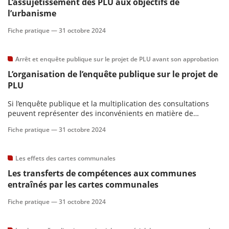
L’assujetissement des PLU aux objectifs de
l’urbanisme
Fiche pratique —
31 octobre 2024
Arrêt et enquête publique sur le projet de PLU avant son approbation
L’organisation de l’enquête publique sur le projet de
PLU
Si l’enquête publique et la multiplication des consultations
peuvent représenter des inconvénients en matière de
légalité, elles présentent aussi l’avantage de sécuriser la
Fiche pratique —
31 octobre 2024
procédure en imposant un certain formalisme tant quant au
dépôt du dossier qu’à sa composition.
Les effets des cartes communales
Les transferts de compétences aux communes
entraînés par les cartes communales
Fiche pratique —
31 octobre 2024