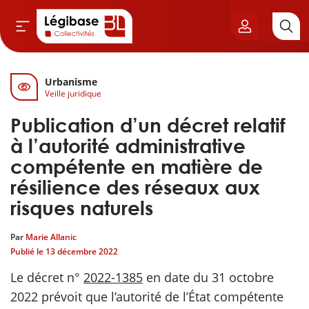
Urbanisme
Aller au contenu principal
Veille juridique
vil & Cimetières
Publication d’un décret relatif
ns & Élu local
à l’autorité administrative
compétente en matière de
& Finances locales
résilience des réseaux aux
risques naturels
de publique
Par
Marie Allanic
sme
Publié le
13 décembre 2022
Le décret n°
2022-1385
en date du 31 octobre
itoriales
2022 prévoit que l’autorité de l’État compétente