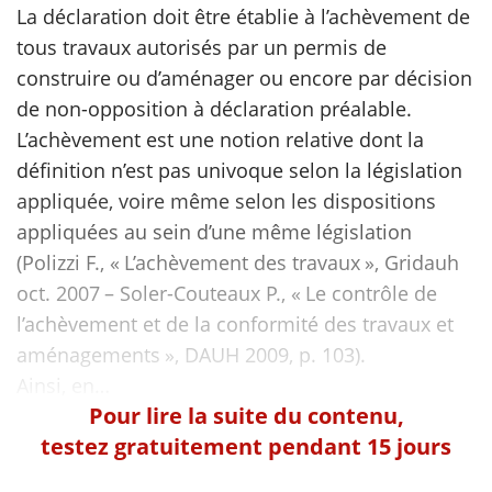
La déclaration doit être établie à l’achèvement de
tous travaux autorisés par un permis de
scientifique
construire ou d’aménager ou encore par décision
de non-opposition à déclaration préalable.
er
L’achèvement est une notion relative dont la
définition n’est pas univoque selon la législation
gratuitement
appliquée, voire même selon les dispositions
appliquées au sein d’une même législation
(Polizzi F., « L’achèvement des travaux », Gridauh
oct. 2007 – Soler-Couteaux P., « Le contrôle de
l’achèvement et de la conformité des travaux et
aménagements », DAUH 2009, p. 103).
Pour lire la suite du contenu,
testez gratuitement pendant 15 jours