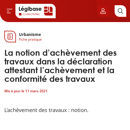
Urbanisme
Aller au contenu principal
Fiche pratique
vil & Cimetières
La notion d’achèvement des
ns & Élu local
travaux dans la déclaration
attestant l’achèvement et la
& Finances locales
conformité des travaux
de publique
Mis à jour le
11 mars 2021
sme
L’achèvement des travaux : notion.
itoriales