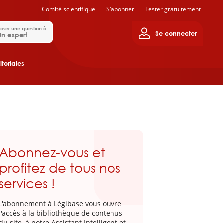
Comité scientifique
S'abonner
Tester gratuitement
oser une question à
Se connecter
Un expert
itoriales
Abonnez-vous et
profitez de tous nos
services !
L'abonnement à Légibase vous ouvre
l'accès à la bibliothèque de contenus
du site, à notre Assistant Intelligent et