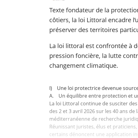
Texte fondateur de la protecti
côtiers, la loi Littoral encadre 
préserver des territoires partic
La loi littoral est confrontée 
pression foncière, la lutte contre
changement climatique.
I) Une loi protectrice devenue source
A. Un équilibre entre protection et u
La loi Littoral continue de susciter de
des 2 et 3 avril 2026 sur les 40 ans de l
méditerranéenne de recherche juridiqu
Réunissant juristes, élus et praticiens
certains dénoncent une application in