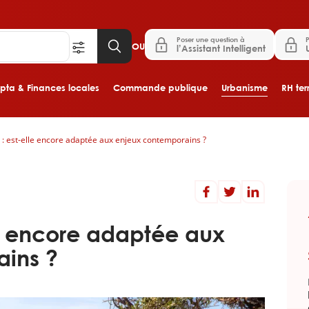
Poser une question à
P
OU
l’Assistant Intelligent
ta & Finances locales
Commande publique
Urbanisme
RH terr
al : est-elle encore adaptée aux enjeux contemporains ?
Aller au contenu principal
elle encore adaptée aux
ins ?