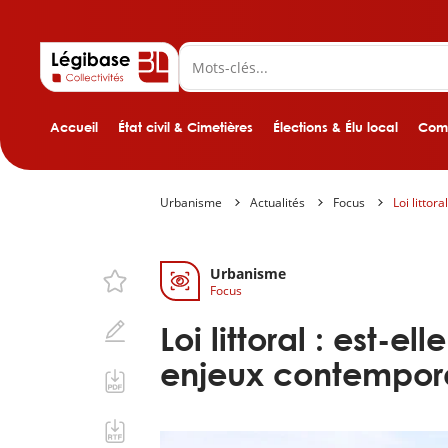
Accueil
État civil & Cimetières
Élections & Élu local
Comp
Urbanisme
Actualités
Focus
Loi littor
Urbanisme
Focus
Loi littoral : est-
enjeux contempora