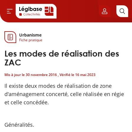
Urbanisme
Aller au contenu principal
Fiche pratique
vil & Cimetières
Les modes de réalisation des
ns & Élu local
ZAC
Mis à jour le
30 novembre 2016
, Vérifié le
16 mai 2023
& Finances locales
Il existe deux modes de réalisation de zone
de publique
d'aménagement concerté, celle réalisée en régie
et celle concédée.
sme
itoriales
Généralités.