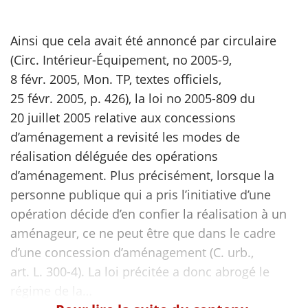
scientifique
Ainsi que cela avait été annoncé par circulaire
(Circ. Intérieur-Équipement, no 2005-9,
er
8 févr. 2005, Mon. TP, textes officiels,
25 févr. 2005, p. 426), la loi no 2005-809 du
gratuitement
20 juillet 2005 relative aux concessions
d’aménagement a revisité les modes de
réalisation déléguée des opérations
d’aménagement. Plus précisément, lorsque la
personne publique qui a pris l’initiative d’une
opération décide d’en confier la réalisation à un
aménageur, ce ne peut être que dans le cadre
d’une concession d’aménagement (C. urb.,
art. L. 300-4). La loi précitée a donc abrogé le