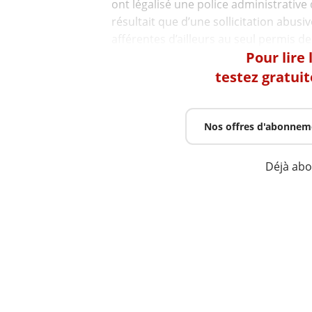
ont légalisé une police administrative
résultait que d’une sollicitation abus
Pour lire
testez gratui
Nos offres d'abonnem
Déjà ab