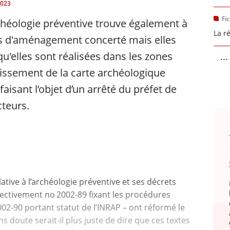
2023
Fi
rchéologie préventive trouve également à
La r
es d'aménagement concerté mais elles
qu'elles sont réalisées dans les zones
...
blissement de la carte archéologique
aisant l’objet d’un arrêté du préfet de
cteurs.
lative à l’archéologie préventive et ses décrets
pectivement no 2002-89 fixant les procédures
002-90 portant statut de l’INRAP – ont réformé le
s doute serait-il plus juste de dire que ces textes