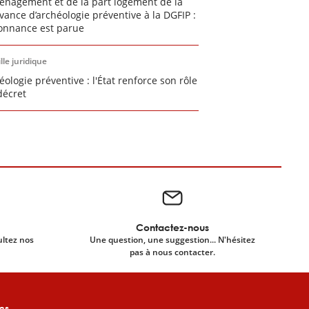
énagement et de la part logement de la
vance d’archéologie préventive à la DGFIP :
donnance est parue
lle juridique
éologie préventive : l'État renforce son rôle
décret
Contactez-nous
ultez nos
Une question, une suggestion... N'hésitez
pas à nous contacter.
cs