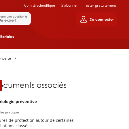
Comité scientifique
S'abonner
Tester gratuitement
oser une question à
Se connecter
Un expert
itoriales
oncerté
ocuments associés
éologie préventive
che pratique
res de protection autour de certaines
allations classées