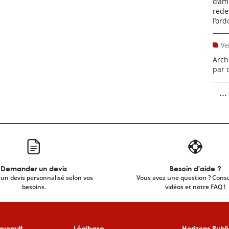
d’am
rede
l’or
Vei
Arch
par 
...
Demander un devis
Besoin d'aide ?
un devis personnalisé selon vos
Vous avez une question ? Cons
besoins.
vidéos et notre FAQ !
evrault
Légibase
Horizons Publi