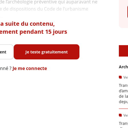
 de l’archéologie préventive qui auparavant ne
ive de dispositions du Code de l’urbanisme
 la suite du contenu,
tement pendant 15 jours
A
ent
Je teste gratuitement
Arch
onné ?
Je me connecte
Vei
Tran
d’am
de l
depu
Vei
Tran