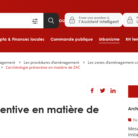
Poser une question à
P
OU
l’Assistant Intelligent
ta & Finances locales
Commande publique
Urbanisme
RH terr
nagement
Les procédures d’aménagement
Les zones d’aménagement c
Aller au contenu principal
L’archéologie préventive en matière de ZAC
D
ventive en matière de
Arch
Fi
Mesu
inst