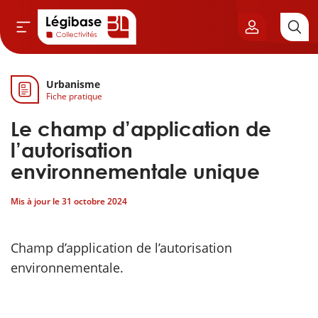
Urbanisme
Aller au contenu principal
Fiche pratique
vil & Cimetières
Le champ d’application de
ns & Élu local
l’autorisation
environnementale unique
& Finances locales
Mis à jour le
31 octobre 2024
de publique
Champ d’application de l’autorisation
sme
environnementale.
itoriales