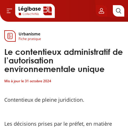
Urbanisme
Aller au contenu principal
Fiche pratique
vil & Cimetières
Le contentieux administratif de
ns & Élu local
l’autorisation
environnementale unique
& Finances locales
Mis à jour le
31 octobre 2024
de publique
Contentieux de pleine juridiction.
sme
itoriales
Les décisions prises par le préfet, en matière