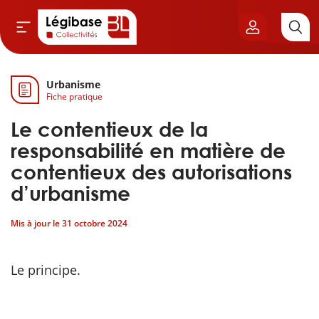
Urbanisme
Aller au contenu principal
Fiche pratique
vil & Cimetières
Le contentieux de la
ns & Élu local
responsabilité en matière de
contentieux des autorisations
& Finances locales
d’urbanisme
de publique
Mis à jour le
31 octobre 2024
sme
Le principe.
itoriales