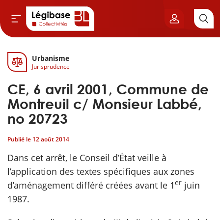
Urbanisme
Aller au contenu principal
Jurisprudence
vil & Cimetières
CE, 6 avril 2001, Commune de
ns & Élu local
Montreuil c/ Monsieur Labbé,
no 20723
& Finances locales
Publié le
12 août 2014
de publique
Dans cet arrêt, le Conseil d’État veille à
l’application des textes spécifiques aux zones
sme
er
d’aménagement différé créées avant le 1
juin
1987.
itoriales