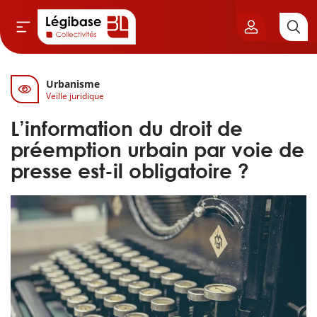
Urbanisme
Aller au contenu principal
Veille juridique
vil & Cimetières
L’information du droit de
ns & Élu local
préemption urbain par voie de
presse est-il obligatoire ?
& Finances locales
de publique
sme
itoriales