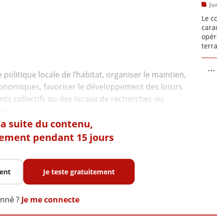
Ju
Le c
cara
opér
terr
...
olitique locale de l’habitat, organiser le maintien,
 économiques, favoriser le développement des loisirs
nts collectifs ou des locaux de recherches ou
 la suite du contenu,
tement pendant 15 jours
ent
Je teste gratuitement
onné ?
Je me connecte