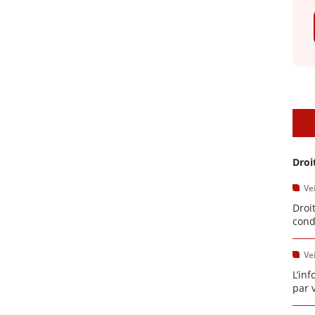
A
Droi
Vei
Droi
condi
Vei
L’in
par v