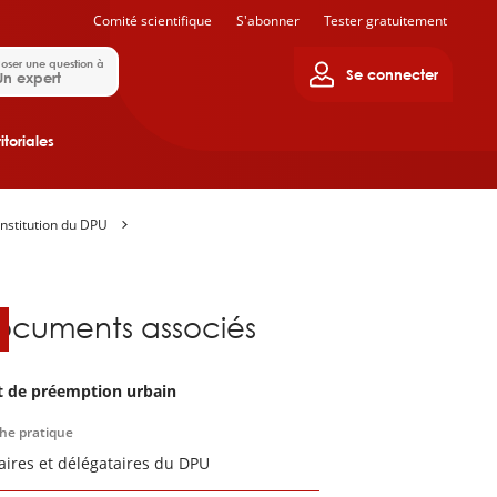
Comité scientifique
S'abonner
Tester gratuitement
oser une question à
Se connecter
Un expert
itoriales
’institution du DPU
ocuments associés
t de préemption urbain
che pratique
laires et délégataires du DPU