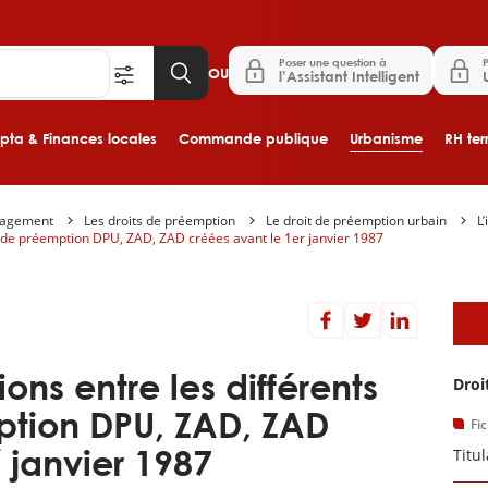
Poser une question à
P
OU
l’Assistant Intelligent
ta & Finances locales
Commande publique
Urbanisme
RH terr
nagement
Les droits de préemption
Le droit de préemption urbain
L
Aller au contenu principal
es de préemption DPU, ZAD, ZAD créées avant le 1er janvier 1987
D
ions entre les différents
Droi
tion DPU, ZAD, ZAD
Fi
r
janvier 1987
Titu