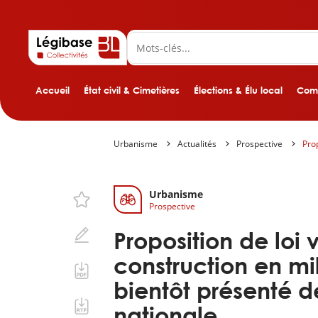
Accueil
État civil & Cimetières
Élections & Élu local
Comp
Urbanisme
Actualités
Prospective
Prop
Urbanisme
Prospective
Proposition de loi 
construction en mili
bientôt présenté 
nationale