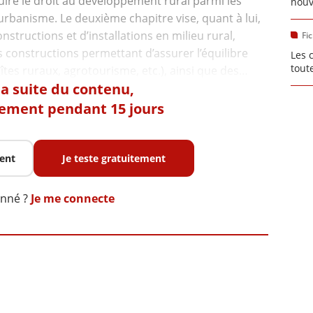
duire le droit au développement rural parmi les
nouv
urbanisme. Le deuxième chapitre vise, quant à lui,
nstructions et d’installations en milieu rural,
Fi
s constructions permettant d’assurer l’équilibre
Les 
tout
 la suite du contenu,
tement pendant 15 jours
ent
Je teste gratuitement
onné ?
Je me connecte