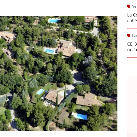
Vei
La C
cohé
Ju
CE, 
no 1