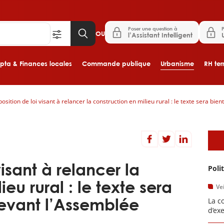
Poser une question à
P
OU
l’Assistant Intelligent
ta & Finances locales
Commande publique
Urbanisme
RH terr
osition de loi visant à relancer la construction en milieu rural : le texte sera bi
Aller au contenu principal
A
visant à relancer la
Poli
eu rural : le texte sera
Vei
devant l’Assemblée
La c
d’ex