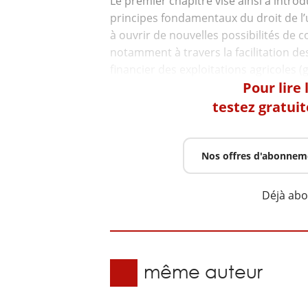
Le premier chapitre vise ainsi à intro
principes fondamentaux du droit de l’
à ouvrir de nouvelles possibilités de co
notamment à travers la facilitation de
Pour lire
testez gratui
Nos offres d'abonnem
Déjà ab
Du même auteur