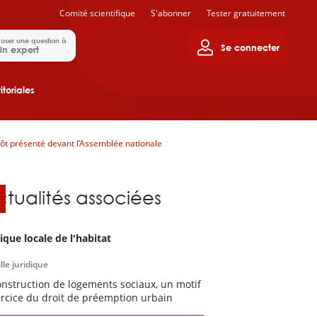
Comité scientifique
S'abonner
Tester gratuitement
oser une question à
Se connecter
Un expert
itoriales
entôt présenté devant l’Assemblée nationale
ctualités associées
tique locale de l'habitat
lle juridique
onstruction de logements sociaux, un motif
ercice du droit de préemption urbain