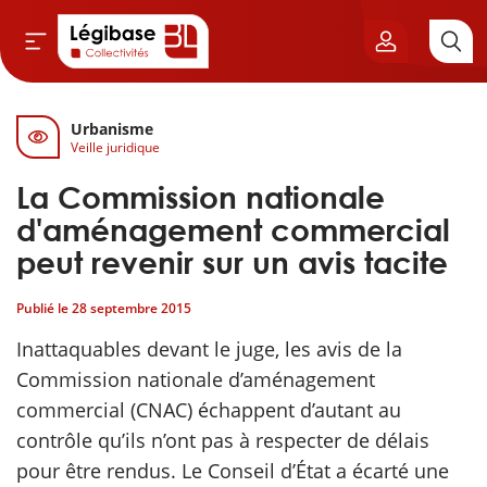
Urbanisme
Aller au contenu principal
Veille juridique
vil & Cimetières
La Commission nationale
ns & Élu local
d'aménagement commercial
peut revenir sur un avis tacite
& Finances locales
Publié le
28 septembre 2015
de publique
Inattaquables devant le juge, les avis de la
Commission nationale d’aménagement
sme
commercial (CNAC) échappent d’autant au
contrôle qu’ils n’ont pas à respecter de délais
itoriales
pour être rendus. Le Conseil d’État a écarté une