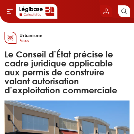
Urbanisme
Aller au contenu principal
Focus
vil & Cimetières
Le Conseil d’État précise le
ns & Élu local
cadre juridique applicable
aux permis de construire
& Finances locales
valant autorisation
d’exploitation commerciale
de publique
sme
itoriales