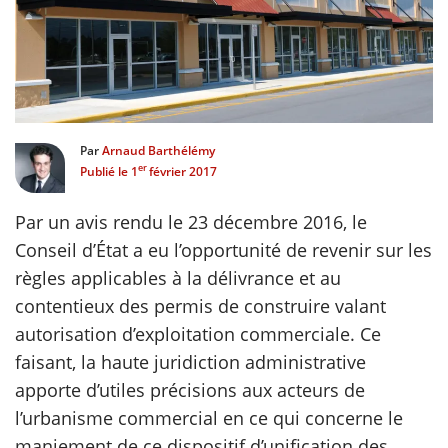
scientifique
er
Par
Arnaud Barthélémy
gratuitement
er
Publié le
1
février 2017
Par un avis rendu le 23 décembre 2016, le
Conseil d’État a eu l’opportunité de revenir sur les
règles applicables à la délivrance et au
contentieux des permis de construire valant
autorisation d’exploitation commerciale. Ce
faisant, la haute juridiction administrative
apporte d’utiles précisions aux acteurs de
l’urbanisme commercial en ce qui concerne le
maniement de ce dispositif d’unification des