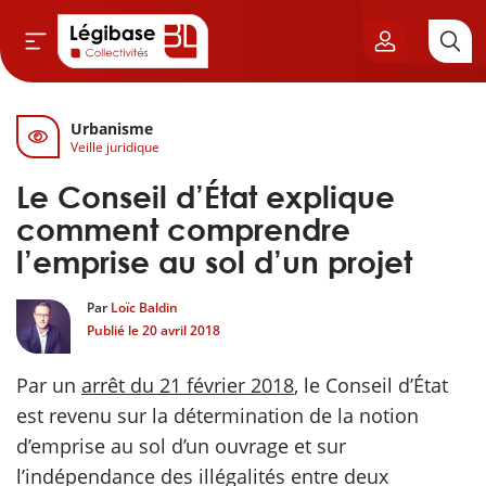
Urbanisme
Aller au contenu principal
Veille juridique
vil & Cimetières
Le Conseil d’État explique
ns & Élu local
comment comprendre
l’emprise au sol d’un projet
& Finances locales
Par
Loïc Baldin
Publié le
20 avril 2018
de publique
Par un
arrêt du 21 février 2018
, le Conseil d’État
sme
est revenu sur la détermination de la notion
d’emprise au sol d’un ouvrage et sur
itoriales
l’indépendance des illégalités entre deux