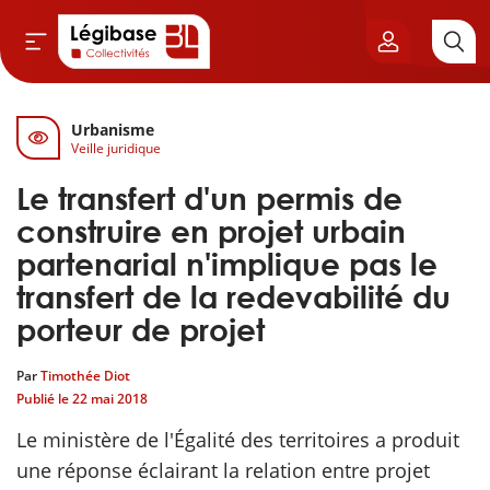
Urbanisme
Aller au contenu principal
Veille juridique
vil & Cimetières
Le transfert d'un permis de
ns & Élu local
construire en projet urbain
partenarial n'implique pas le
& Finances locales
transfert de la redevabilité du
porteur de projet
de publique
Par
Timothée Diot
sme
Publié le
22 mai 2018
Le ministère de l'Égalité des territoires a produit
itoriales
une réponse éclairant la relation entre projet