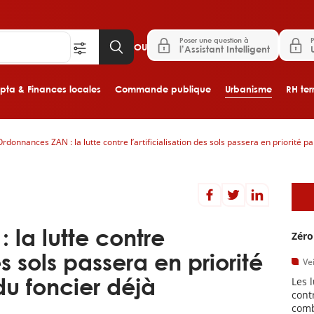
Poser une question à
P
OU
l’Assistant Intelligent
ta & Finances locales
Commande publique
Urbanisme
RH terr
Ordonnances ZAN : la lutte contre l’artificialisation des sols passera en priorité par
Aller au contenu principal
A
la lutte contre
Zéro
des sols passera en priorité
Vei
du foncier déjà
Les l
cont
com