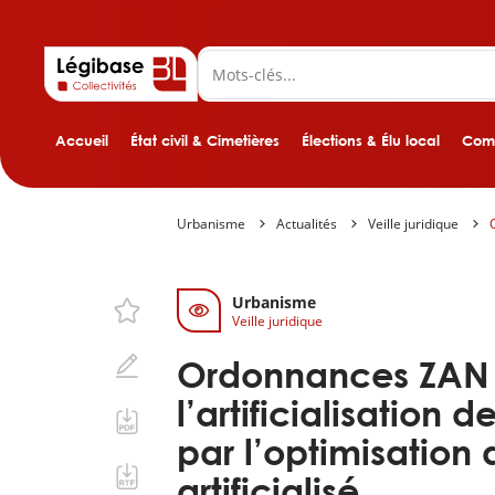
Accueil
État civil & Cimetières
Élections & Élu local
Comp
Urbanisme
Actualités
Veille juridique
Urbanisme
Veille juridique
Ordonnances ZAN : 
l’artificialisation 
par l’optimisation 
artificialisé