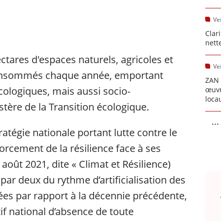
Vei
Clari
nett
ectares d'espaces naturels, agricoles et
Vei
consommés chaque année, emportant
ZAN 
ologiques, mais aussi socio-
œuvr
loca
tère de la Transition écologique.
...
tégie nationale portant lutte contre le
orcement de la résilience face à ses
août 2021, dite « Climat et Résilience)
 par deux du rythme d’artificialisation des
ées par rapport à la décennie précédente,
ctif national d’absence de toute