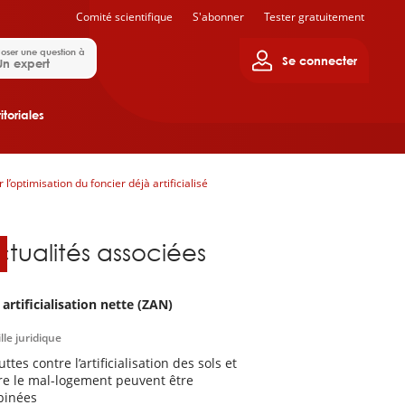
Comité scientifique
S'abonner
Tester gratuitement
oser une question à
Se connecter
Un expert
itoriales
 l’optimisation du foncier déjà artificialisé
ctualités associées
 artificialisation nette (ZAN)
lle juridique
uttes contre l’artificialisation des sols et
re le mal-logement peuvent être
binées