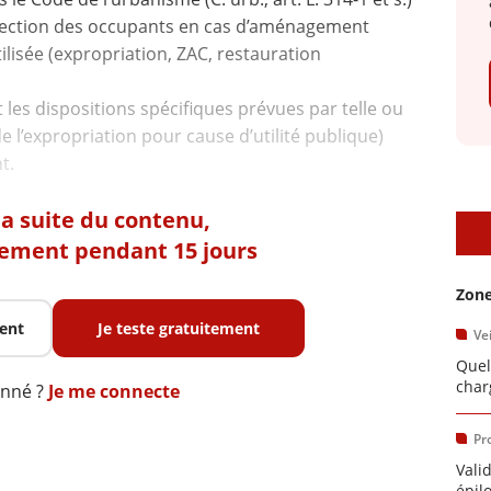
otection des occupants en cas d’aménagement
ilisée (expropriation, ZAC, restauration
t les dispositions spécifiques prévues par telle ou
de l’expropriation pour cause d’utilité publique)
t.
 la suite du contenu,
A
tement pendant 15 jours
Zone
ent
Je teste gratuitement
Vei
Quel
char
onné ?
Je me connecte
Pr
Vali
épil