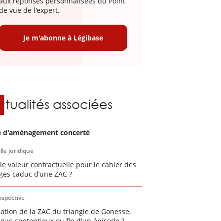
aux réponses personnalisées du Point
de vue de l'expert.
Je m'abonne à Légibase
ctualités associées
 d'aménagement concerté
lle juridique
le valeur contractuelle pour le cahier des
ges caduc d’une ZAC ?
ospective
dation de la ZAC du triangle de Gonesse,
ogue contentieux ou fin d'un épisode ?