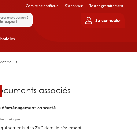
Comité scientifique
S'abonner
Tester gratuitement
oser une question à
Se connecter
Un expert
itoriales
oncerté
ocuments associés
 d'aménagement concerté
che pratique
équipements des ZAC dans le règlement
LU