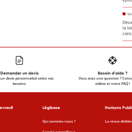
Vei
Deux
la l
conc
Demander un devis
Besoin d'aide ?
un devis personnalisé selon vos
Vous avez une question ? Cons
besoins.
vidéos et notre FAQ !
evrault
Légibase
Horizons Publi
Qui sommes-nous ?
La revue dédiée
Comité scientifique