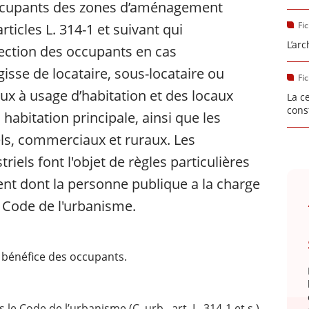
occupants des zones d’aménagement
Fi
ticles L. 314-1 et suivant qui
L’ar
tection des occupants en cas
isse de locataire, sous-locataire ou
Fi
ux à usage d’habitation et des locaux
La c
cons
abitation principale, ainsi que les
ls, commerciaux et ruraux. Les
iels font l'objet de règles particulières
nt dont la personne publique a la charge
u Code de l'urbanisme.
bénéfice des occupants.
s le Code de l’urbanisme (C. urb., art. L. 314-1 et s.)