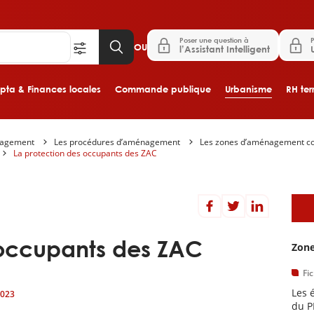
Poser une question à
P
OU
l’Assistant Intelligent
ta & Finances locales
Commande publique
Urbanisme
RH terr
nagement
Les procédures d’aménagement
Les zones d’aménagement c
Aller au contenu principal
La protection des occupants des ZAC
D
 occupants des ZAC
Zone
Fi
Les 
2023
du P