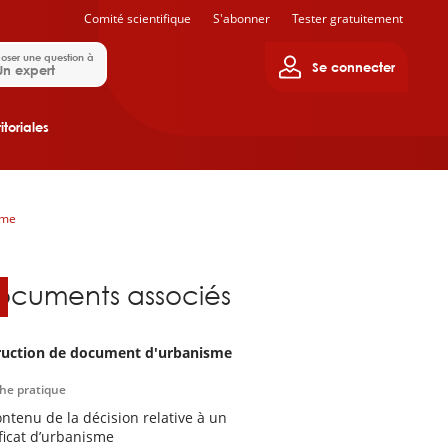
Comité scientifique
S'abonner
Tester gratuitement
oser une question à
Se connecter
Un expert
itoriales
sme
ocuments associés
ruction de document d'urbanisme
che pratique
ontenu de la décision relative à un
ificat d’urbanisme