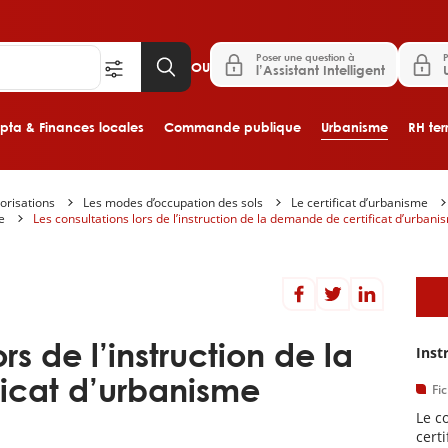
Poser une question à
P
OU
l’Assistant Intelligent
ta & Finances locales
Commande publique
Urbanisme
RH terr
orisations
Les modes d’occupation des sols
Le certificat d’urbanisme
Aller au contenu principal
e
Les consultations lors de l’instruction de la demande de certificat d’urbani
D
rs de l’instruction de la
Inst
icat d’urbanisme
Fi
Le c
cert