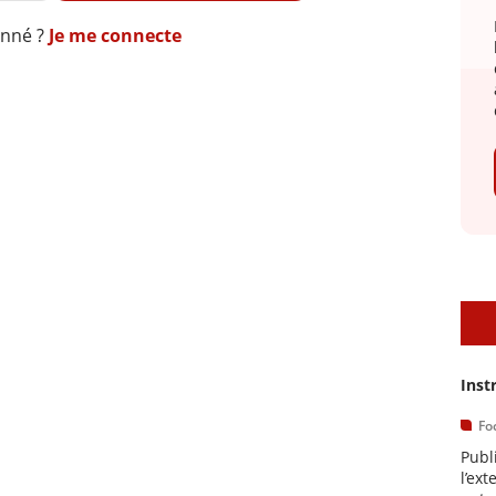
onné ?
Je me connecte
A
Inst
Fo
Publ
l’ext