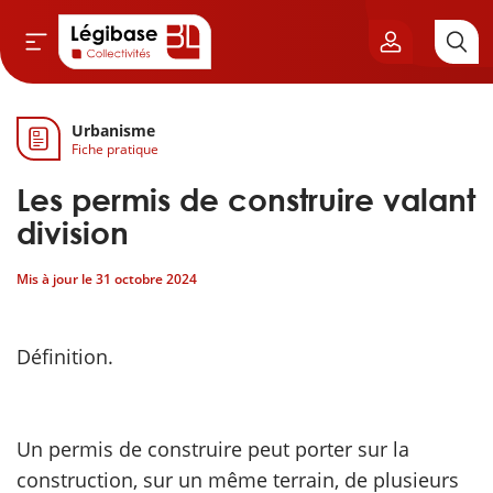
Urbanisme
Aller au contenu principal
Fiche pratique
vil & Cimetières
Les permis de construire valant
ns & Élu local
division
Mis à jour le
31 octobre 2024
& Finances locales
de publique
Définition.
sme
Un permis de construire peut porter sur la
itoriales
construction, sur un même terrain, de plusieurs