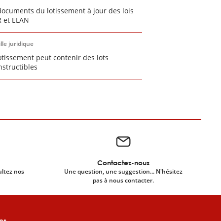
documents du lotissement à jour des lois
 et ELAN
lle juridique
otissement peut contenir des lots
nstructibles
Contactez-nous
ultez nos
Une question, une suggestion... N'hésitez
pas à nous contacter.
cs