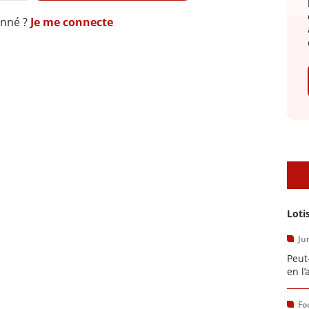
onné ?
Je me connecte
A
Loti
Ju
Peut
en l’
Fo