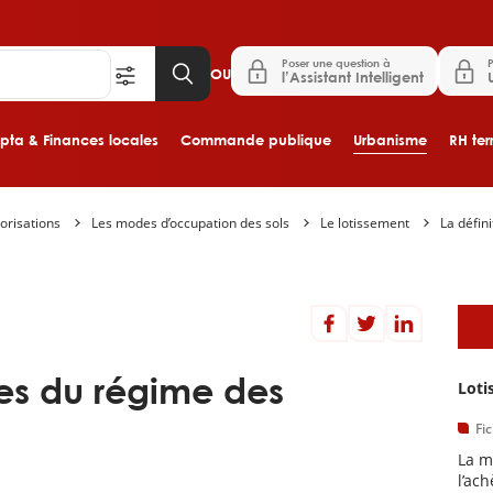
Poser une question à
P
OU
l’Assistant Intelligent
ta & Finances locales
Commande publique
Urbanisme
RH terr
orisations
Les modes d’occupation des sols
Le lotissement
La défin
Aller au contenu principal
D
ues du régime des
Loti
Fi
La m
l’ac