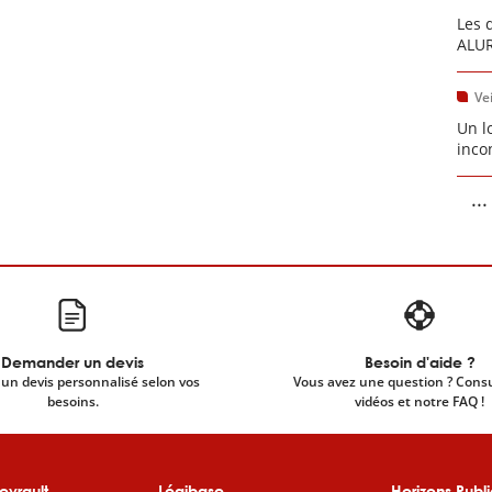
Les 
ALUR
Vei
Un l
inco
...
Demander un devis
Besoin d'aide ?
un devis personnalisé selon vos
Vous avez une question ? Cons
besoins.
vidéos et notre FAQ !
evrault
Légibase
Horizons Publi