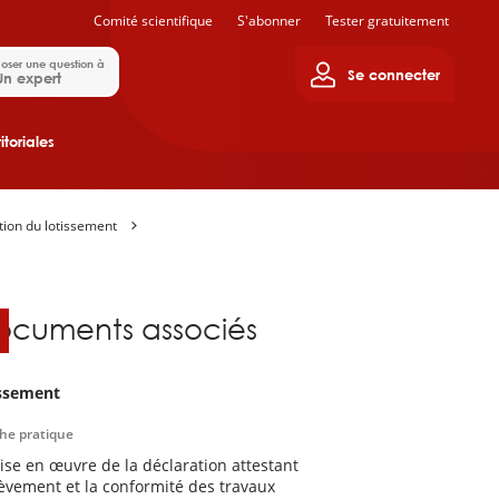
Comité scientifique
S'abonner
Tester gratuitement
oser une question à
Se connecter
Un expert
itoriales
ition du lotissement
ocuments associés
ssement
che pratique
ise en œuvre de la déclaration attestant
hèvement et la conformité des travaux