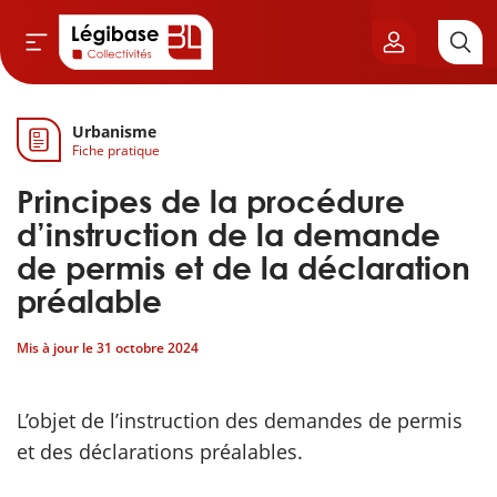
Urbanisme
Aller au contenu principal
Fiche pratique
vil & Cimetières
Principes de la procédure
ns & Élu local
d’instruction de la demande
de permis et de la déclaration
& Finances locales
préalable
de publique
Mis à jour le
31 octobre 2024
sme
L’objet de l’instruction des demandes de permis
et des déclarations préalables.
itoriales