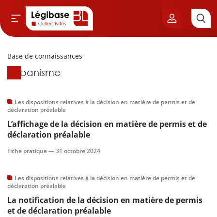
Base de connaissances
Aller au contenu principal
Base de connaissances
Urbanisme
vil & Cimetières
ns & Élu local
Les dispositions relatives à la décision en matière de permis et de
déclaration préalable
L’affichage de la décision en matière de permis et de
& Finances locales
déclaration préalable
de publique
Fiche pratique —
31 octobre 2024
sme
Les dispositions relatives à la décision en matière de permis et de
déclaration préalable
itoriales
La notification de la décision en matière de permis
et de déclaration préalable