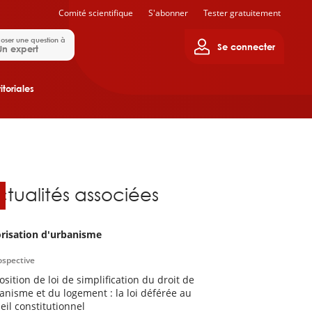
Comité scientifique
S'abonner
Tester gratuitement
oser une question à
Se connecter
Un expert
itoriales
ctualités associées
risation d'urbanisme
ospective
osition de loi de simplification du droit de
banisme et du logement : la loi déférée au
eil constitutionnel