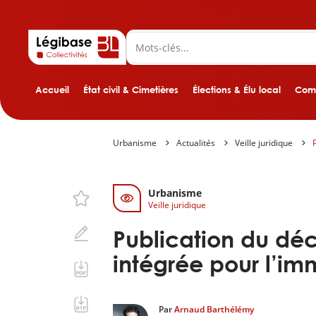
Accueil
État civil & Cimetières
Élections & Élu local
Comp
Urbanisme
Actualités
Veille juridique
Urbanisme
Veille juridique
Publication du décr
intégrée pour l’imm
Par
Arnaud Barthélémy