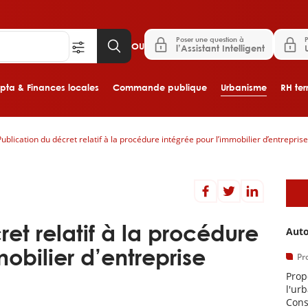
Poser une question à
P
OU
l’Assistant Intelligent
ta & Finances locales
Commande publique
Urbanisme
RH terr
Publication du décret relatif à la procédure intégrée pour l’immobilier d’entreprise
Aller au contenu principal
A
et relatif à la procédure
Auto
obilier d’entreprise
Pr
Prop
l'ur
Cons