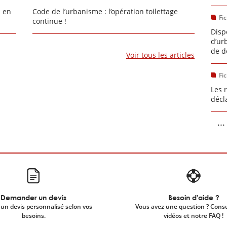
s en
Code de l’urbanisme : l’opération toilettage
Fi
continue !
Disp
d’ur
de d
Voir tous les articles
Fi
Les 
décl
...
Demander un devis
Besoin d'aide ?
un devis personnalisé selon vos
Vous avez une question ? Cons
besoins.
vidéos et notre FAQ !