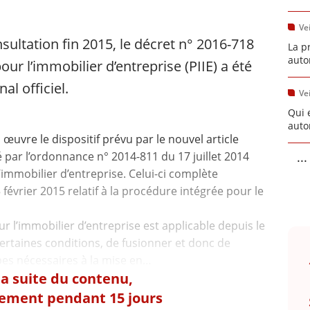
Vei
onsultation fin 2015, le décret n° 2016-718
La p
auto
our l’immobilier d’entreprise (PIIE) a été
al officiel.
Vei
Qui 
auto
œuvre le dispositif prévu par le nouvel article
...
 par l’ordonnance n° 2014-811 du 17 juillet 2014
’immobilier d’entreprise. Celui-ci complète
février 2015 relatif à la procédure intégrée pour le
r l’immobilier d’entreprise est applicable depuis le
rtaines conditions, de fusionner et donc de
 la suite du contenu,
tement pendant 15 jours