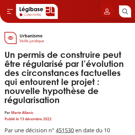
Urbanisme
Aller au contenu principal
Veille juridique
vil & Cimetières
Un permis de construire peut
ns & Élu local
être régularisé par l’évolution
des circonstances factuelles
& Finances locales
qui entourent le projet :
nouvelle hypothèse de
de publique
régularisation
sme
Par
Marie Allanic
Publié le
13 décembre 2022
itoriales
Par une décision n°
451530
en date du 10