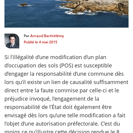
scientifique
er
Par
Arnaud Barthélémy
Publié le
4 mai 2015
gratuitement
Si l’illégalité d’une modification d’un plan
d’occupation des sols (POS) est susceptible
d’engager la responsabilité d’une commune dès
lors qu’il existe un lien de causalité suffisamment
direct entre la faute commise par celle-ci et le
préjudice invoqué, l’engagement de la
responsabilité de l’État doit également être
envisagé dès lors qu’une telle modification a fait
l’objet d’une autorisation préfectorale. C’est du
moins ce qu’illustre cette décision rendue le 8