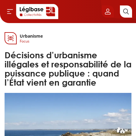
Urbanisme
Aller au contenu principal
Focus
vil & Cimetières
Décisions d’urbanisme
ns & Élu local
illégales et responsabilité de la
puissance publique : quand
& Finances locales
l’État vient en garantie
de publique
sme
itoriales