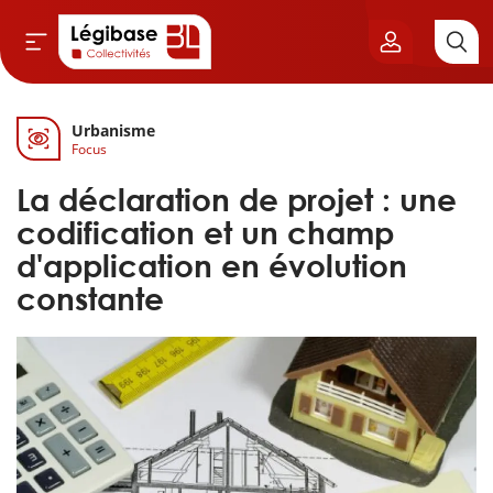
Urbanisme
Aller au contenu principal
Focus
vil & Cimetières
La déclaration de projet : une
ns & Élu local
codification et un champ
d'application en évolution
& Finances locales
constante
de publique
sme
itoriales