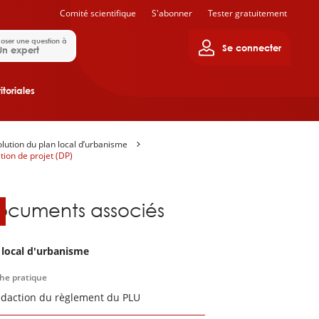
Comité scientifique
S'abonner
Tester gratuitement
oser une question à
Se connecter
Un expert
itoriales
lution du plan local d’urbanisme
ion de projet (DP)
ocuments associés
 local d'urbanisme
che pratique
édaction du règlement du PLU