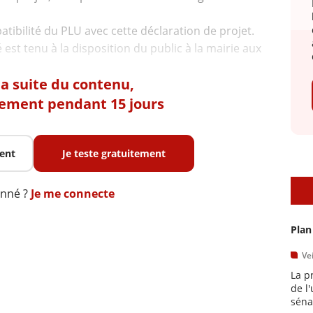
patibilité du PLU avec cette déclaration de projet.
est tenu à la disposition du public à la mairie aux
 la suite du contenu,
tement pendant 15 jours
ent
Je teste gratuitement
A
onné ?
Je me connecte
Plan
Vei
La p
de l
séna