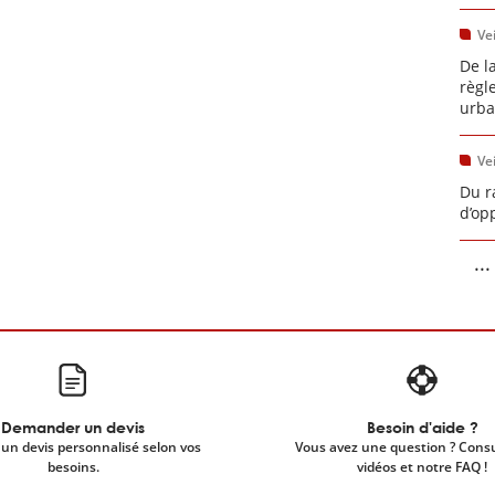
Vei
De l
règl
urba
Vei
Du r
d’op
...
Demander un devis
Besoin d'aide ?
un devis personnalisé selon vos
Vous avez une question ? Cons
besoins.
vidéos et notre FAQ !