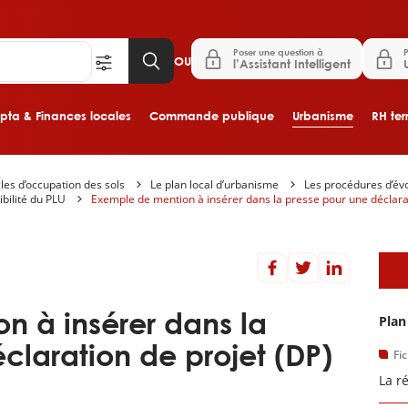
Poser une question à
P
OU
l’Assistant Intelligent
ta & Finances locales
Commande publique
Urbanisme
RH terr
les d’occupation des sols
Le plan local d’urbanisme
Les procédures d’évo
Aller au contenu principal
bilité du PLU
Exemple de mention à insérer dans la presse pour une déclarat
D
n à insérer dans la
Plan
claration de projet (DP)
Fi
La r