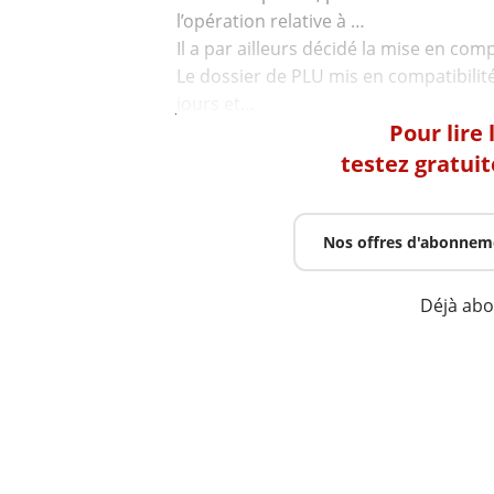
l’opération relative à …
Il a par ailleurs décidé la mise en com
Le dossier de PLU mis en compatibilité 
Pour lire
testez gratui
Nos offres d'abonnem
Déjà ab