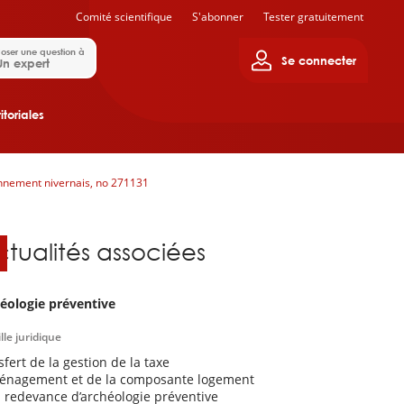
Comité scientifique
S'abonner
Tester gratuitement
oser une question à
Se connecter
Un expert
itoriales
ronnement nivernais, no 271131
ctualités associées
éologie préventive
lle juridique
sfert de la gestion de la taxe
énagement et de la composante logement
a redevance d’archéologie préventive