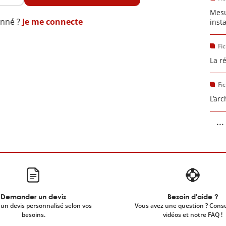
Mesu
onné ?
Je me connecte
inst
Fi
La r
Fi
L’ar
...
Demander un devis
Besoin d'aide ?
un devis personnalisé selon vos
Vous avez une question ? Cons
besoins.
vidéos et notre FAQ !