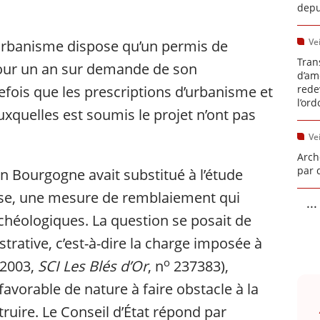
depu
Vei
l’urbanisme dispose qu’un permis de
Tran
pour un an sur demande de son
d’am
tefois que les prescriptions d’urbanisme et
rede
l’or
uxquelles est soumis le projet n’ont pas
Vei
Arch
par 
ion Bourgogne avait substitué à l’étude
ise, une mesure de remblaiement qui
...
archéologiques. La question se posait de
strative, c’est-à-dire la charge imposée à
o
 2003,
SCI Les Blés d’Or
, n
237383),
avorable de nature à faire obstacle à la
ruire. Le Conseil d’État répond par