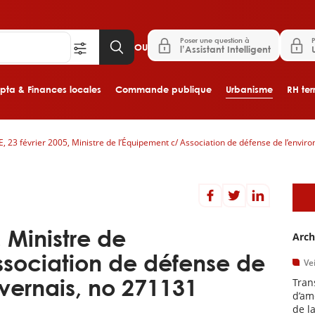
Poser une question à
P
OU
l’Assistant Intelligent
ta & Finances locales
Commande publique
Urbanisme
RH terr
E, 23 février 2005, Ministre de l’Équipement c/ Association de défense de l’envi
Aller au contenu principal
A
, Ministre de
Arch
ssociation de défense de
Vei
vernais, no 271131
Tran
d’am
de l