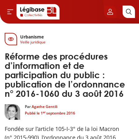
Urbanisme
Aller au contenu principal
Veille juridique
vil & Cimetières
Réforme des procédures
ns & Élu local
d’information et de
participation du public :
& Finances locales
publication de l’ordonnance
n° 2016-1060 du 3 août 2016
de publique
Par
Agathe Gentili
sme
er
Publié le
1
septembre 2016
itoriales
Fondée sur l’article 105-I-3° de la loi Macron
(n° 2015-990), l’ordonnance du 3 août 2016