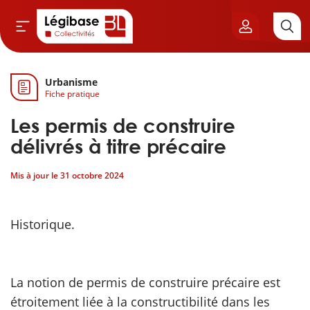
Urbanisme
Aller au contenu principal
Fiche pratique
vil & Cimetières
Les permis de construire
ns & Élu local
délivrés à titre précaire
Mis à jour le
31 octobre 2024
& Finances locales
de publique
Historique.
sme
La notion de permis de construire précaire est
itoriales
étroitement liée à la constructibilité dans les