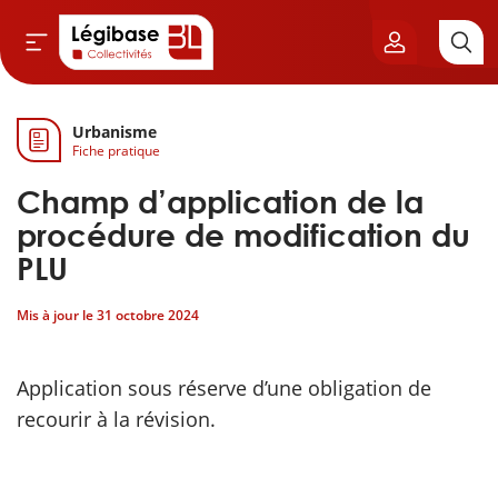
Urbanisme
Aller au contenu principal
Fiche pratique
vil & Cimetières
Champ d’application de la
ns & Élu local
procédure de modification du
PLU
& Finances locales
Mis à jour le
31 octobre 2024
de publique
Application sous réserve d’une obligation de
sme
recourir à la révision.
itoriales