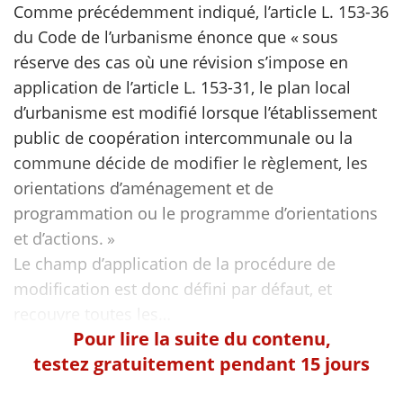
Comme précédemment indiqué, l’article L. 153-36
du Code de l’urbanisme énonce que « sous
scientifique
réserve des cas où une révision s’impose en
application de l’article L. 153-31, le plan local
er
d’urbanisme est modifié lorsque l’établissement
public de coopération intercommunale ou la
gratuitement
commune décide de modifier le règlement, les
orientations d’aménagement et de
programmation ou le programme d’orientations
et d’actions. »
Le champ d’application de la procédure de
modification est donc défini par défaut, et
Pour lire la suite du contenu,
testez gratuitement pendant 15 jours