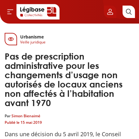
Urbanisme
Aller au contenu principal
Veille juridique
vil & Cimetières
Pas de prescription
ns & Élu local
administrative pour les
changements d’usage non
& Finances locales
autorisés de locaux anciens
non affectés à l’habitation
de publique
avant 1970
sme
Par
Simon Bienaimé
Publié le
15 mai 2019
itoriales
Dans une décision du 5 avril 2019, le Conseil