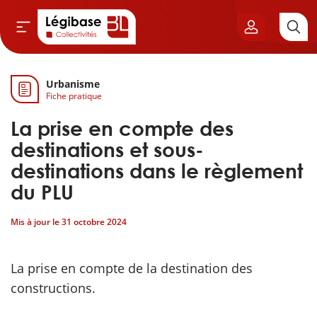
Urbanisme
Aller au contenu principal
Fiche pratique
vil & Cimetières
La prise en compte des
ns & Élu local
destinations et sous-
destinations dans le règlement
& Finances locales
du PLU
de publique
Mis à jour le
31 octobre 2024
sme
La prise en compte de la destination des
constructions.
itoriales