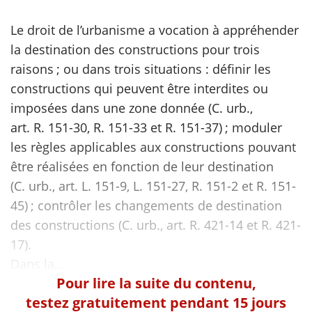
Le droit de l’urbanisme a vocation à appréhender
scientifique
la destination des constructions pour trois
raisons ; ou dans trois situations : définir les
er
constructions qui peuvent être interdites ou
imposées dans une zone donnée (C. urb.,
gratuitement
art. R. 151-30, R. 151-33 et R. 151-37) ; moduler
les règles applicables aux constructions pouvant
être réalisées en fonction de leur destination
(C. urb., art. L. 151-9, L. 151-27, R. 151-2 et R. 151-
45) ; contrôler les changements de destination
des constructions (C. urb., art. R. 421-14 et R. 421-
17).
Pour lire la suite du contenu,
testez gratuitement pendant 15 jours