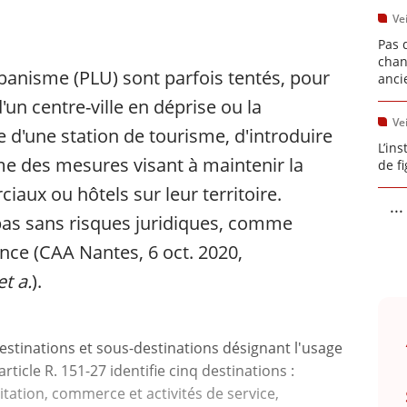
Vei
Pas 
chan
rbanisme (PLU) sont parfois tentés, pour
anci
un centre-ville en déprise ou la
Vei
e d'une station de tourisme, d'introduire
L’in
e des mesures visant à maintenir la
de fi
aux ou hôtels sur leur territoire.
...
 pas sans risques juridiques, comme
ence (CAA Nantes, 6 oct. 2020,
et a.
).
estinations et sous-destinations désignant l'usage
article R. 151-27 identifie cinq destinations :
bitation, commerce et activités de service,