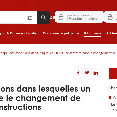
Poser une question à
P
OU
l’Assistant Intelligent
ta & Finances locales
Commande publique
Urbanisme
RH terr
Rappel des conditions dans lesquelles un PLU peut restreindre le changement de 
Aller au contenu principal
A
ons dans lesquelles un
Chan
dre le changement de
Vei
nstructions
Clar
kitc