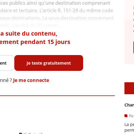
vices publics ainsi qu'une destination comprenant
daire et tertiaire. L'article R. 151-28 du même code
0 sous-destinations. La sous-destination concernant
 la suite du contenu,
tement pendant 15 jours
ent
Je teste gratuitement
onné ?
Je me connecte
D
Chan
Fi
La p
perm