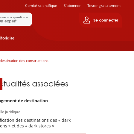
Comité scientifique
S'abonner
Tester gratuitement
oser une question à
Se connecter
Un expert
itoriales
destination des constructions
ctualités associées
gement de destination
lle juridique
ification des destinations des « dark
hens » et des « dark stores »