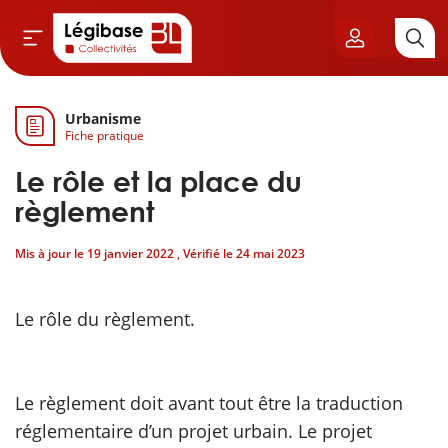
Urbanisme
Aller au contenu principal
Fiche pratique
vil & Cimetières
Le rôle et la place du
ns & Élu local
règlement
Mis à jour le
19 janvier 2022
, Vérifié le
24 mai 2023
& Finances locales
de publique
Le rôle du règlement.
sme
Le règlement doit avant tout être la traduction
itoriales
réglementaire d’un projet urbain. Le projet