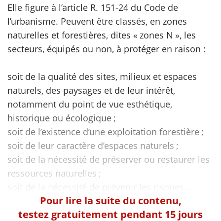
Elle figure à l’article R. 151-24 du Code de
l’urbanisme. Peuvent être classés, en zones
scientifique
naturelles et forestières, dites « zones N », les
secteurs, équipés ou non, à protéger en raison :
er
soit de la qualité des sites, milieux et espaces
gratuitement
naturels, des paysages et de leur intérêt,
notamment du point de vue esthétique,
historique ou écologique ;
soit de l’existence d’une exploitation forestière ;
soit de leur caractère d’espaces naturels ;
soit de la nécessité de préserver ou restaurer les
ressources naturelles ;
Pour lire la suite du contenu,
testez gratuitement pendant 15 jours