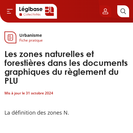
Urbanisme
Aller au contenu principal
Fiche pratique
vil & Cimetières
Les zones naturelles et
ns & Élu local
forestières dans les documents
graphiques du règlement du
& Finances locales
PLU
de publique
Mis à jour le
31 octobre 2024
sme
La définition des zones N.
itoriales