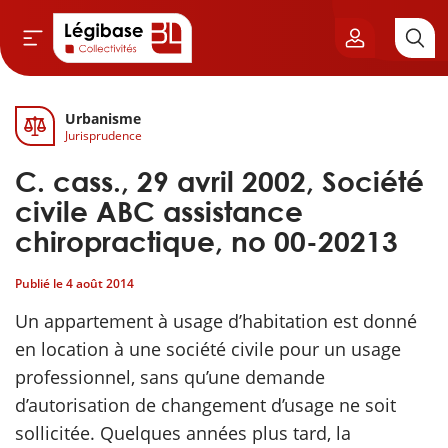
Urbanisme
Aller au contenu principal
Jurisprudence
vil & Cimetières
C. cass., 29 avril 2002, Société
ns & Élu local
civile ABC assistance
chiropractique, no 00-20213
& Finances locales
Publié le
4 août 2014
de publique
Un appartement à usage d’habitation est donné
en location à une société civile pour un usage
sme
professionnel, sans qu’une demande
d’autorisation de changement d’usage ne soit
itoriales
sollicitée. Quelques années plus tard, la