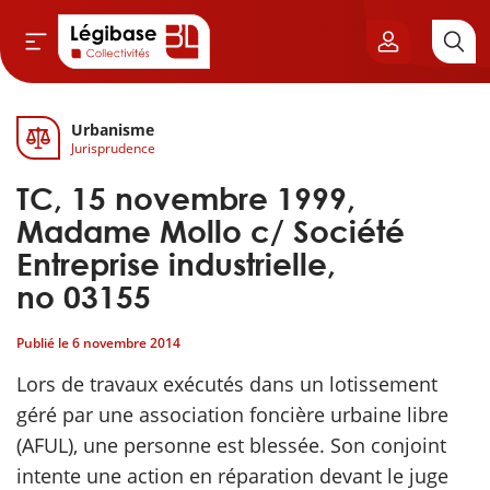
Urbanisme
Aller au contenu principal
Jurisprudence
vil & Cimetières
TC, 15 novembre 1999,
ns & Élu local
Madame Mollo c/ Société
Entreprise industrielle,
& Finances locales
no 03155
de publique
Publié le
6 novembre 2014
Lors de travaux exécutés dans un lotissement
sme
géré par une association foncière urbaine libre
(AFUL), une personne est blessée. Son conjoint
itoriales
intente une action en réparation devant le juge