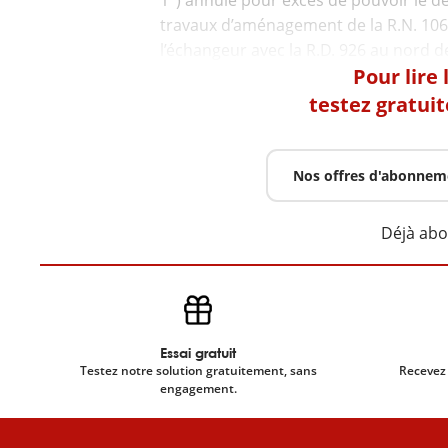
1°) annule pour excès de pouvoir le déc
travaux d’aménagement de la R.N. 106 
Pour lire
testez gratui
Nos offres d'abonnem
Déjà ab
Essai gratuit
Testez notre solution gratuitement, sans
Recevez 
engagement.