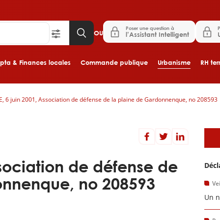
Poser une question à
P
OU
l’Assistant Intelligent
ta & Finances locales
Commande publique
Urbanisme
RH terr
E, 6 juin 2001, Association de défense de la plaine de Gardonnenque, no 208593
Aller au contenu principal
A
ssociation de défense de
Décl
onnenque, no 208593
Vei
Un n