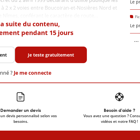
ret du 2 avril 1999 déclarant d’utilité publique les
Le p
à 2 x 2 voies entre Boucoiran-et-Nosières Nord et
Fi
 la suite du contenu,
Le p
tement pendant 15 jours
...
ent
Je teste gratuitement
onné ?
Je me connecte
Demander un devis
Besoin d'aide ?
un devis personnalisé selon vos
Vous avez une question ? Cons
besoins.
vidéos et notre FAQ !