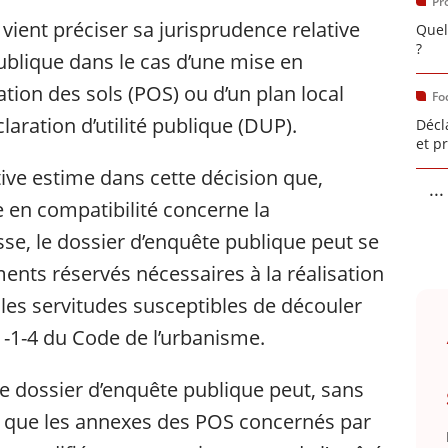
Pr
t vient préciser sa jurisprudence relative
Quel
?
blique dans le cas d’une mise en
ation des sols (POS) ou d’un plan local
Fo
aration d’utilité publique (DUP).
Décl
et p
tive estime dans cette décision que,
...
 en compatibilité concerne la
se, le dossier d’enquête publique peut se
ents réservés nécessaires à la réalisation
r les servitudes susceptibles de découler
111-1-4 du Code de l’urbanisme.
e le dossier d’enquête publique peut, sans
r que les annexes des POS concernés par