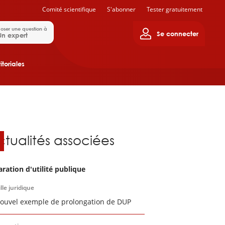
Comité scientifique
S'abonner
Tester gratuitement
oser une question à
Se connecter
Un expert
itoriales
ctualités associées
aration d'utilité publique
lle juridique
ouvel exemple de prolongation de DUP