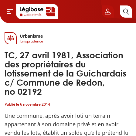
Urbanisme
Aller au contenu principal
Jurisprudence
vil & Cimetières
TC, 27 avril 1981, Association
ns & Élu local
des propriétaires du
lotissement de la Guichardais
& Finances locales
c/ Commune de Redon,
no 02192
de publique
Publié le
6 novembre 2014
sme
Une commune, après avoir loti un terrain
appartenant à son domaine privé et en avoir
itoriales
vendu les lots, établit un solde qu’elle prétend lui