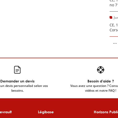
no 7
Ju
CE, 1
Cors
...
Demander un devis
Besoin d'aide ?
un devis personnalisé selon vos
Vous avez une question ? Cons
besoins.
vidéos et notre FAQ !
evrault
Légibase
Horizons Publi