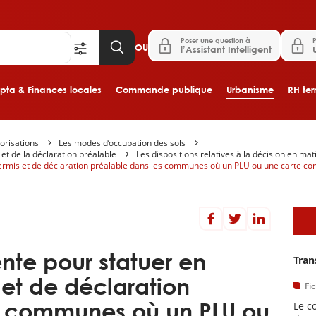
Poser une question à
P
OU
l’Assistant Intelligent
ta & Finances locales
Commande publique
Urbanisme
RH terr
orisations
Les modes d’occupation des sols
Aller au contenu principal
 et de la déclaration préalable
Les dispositions relatives à la décision en ma
permis et de déclaration préalable dans les communes où un PLU ou une carte 
D
nte pour statuer en
Tran
et de déclaration
Fi
s communes où un PLU ou
Le c