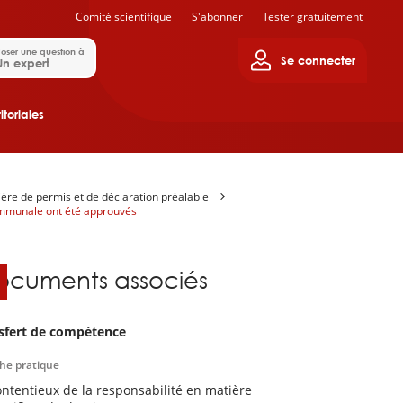
Comité scientifique
S'abonner
Tester gratuitement
oser une question à
Se connecter
Un expert
itoriales
tière de permis et de déclaration préalable
communale ont été approuvés
ocuments associés
sfert de compétence
che pratique
ontentieux de la responsabilité en matière