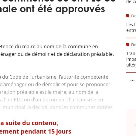
de c
ale ont été approuvés
Fi
Les 
entr
Fi
pétence du maire au nom de la commune en
Tran
énager ou de démolir et de déclaration préalable.
impa
ulté
1, a) du Code de l’urbanisme, l’autorité compétente
...
, d’aménager ou de démolir et pour se prononcer
laration préalable est le maire, au nom de la
 d’un PLU ou d’un document d’urbanisme en
eil municipal l’a décidé, dans les communes dotées
 la suite du contenu,
tement pendant 15 jours