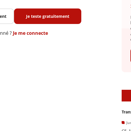
ent
Je teste gratuitement
onné ?
Je me connecte
A
Tran
Ju
CE, 