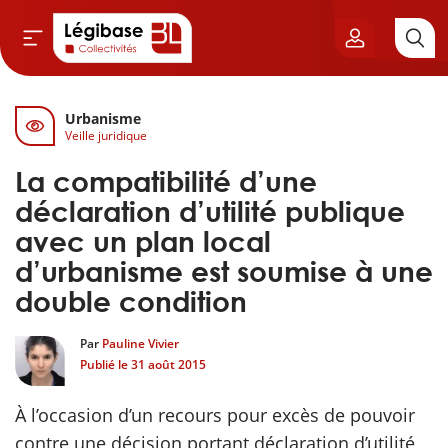
Urbanisme
Aller au contenu principal
Veille juridique
vil & Cimetières
La compatibilité d’une
ns & Élu local
déclaration d’utilité publique
avec un plan local
& Finances locales
d’urbanisme est soumise à une
double condition
de publique
Par
Pauline Vivier
sme
Publié le
31 août 2015
itoriales
À l’occasion d’un recours pour excès de pouvoir
contre une décision portant déclaration d’utilité