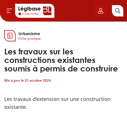
Urbanisme
Aller au contenu principal
Fiche pratique
vil & Cimetières
Les travaux sur les
ns & Élu local
constructions existantes
soumis à permis de construire
& Finances locales
Mis à jour le
31 octobre 2024
de publique
Les travaux d’extension sur une construction
sme
existante.
itoriales