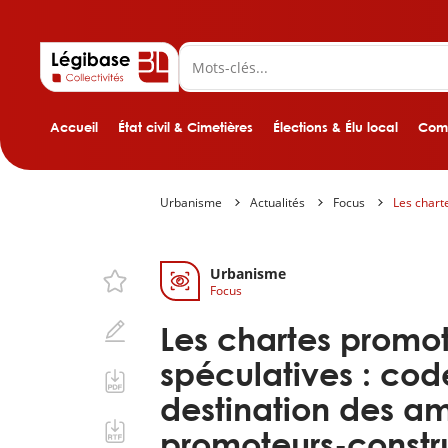
Accueil
État civil & Cimetières
Élections & Élu local
Comp
Urbanisme
Actualités
Focus
Les chart
Urbanisme
Focus
Les chartes promot
spéculatives : co
destination des a
promoteurs-constr