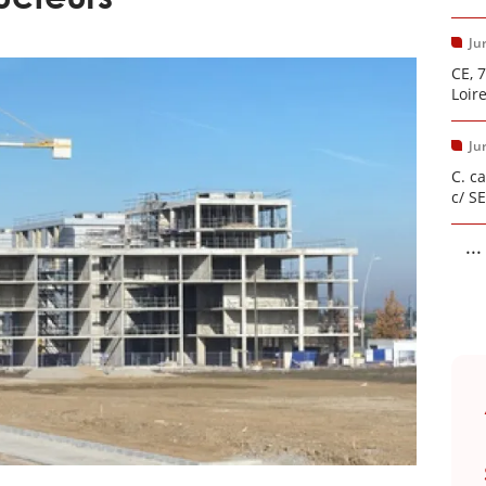
Ju
CE, 
Loir
Ju
C. c
c/ S
...