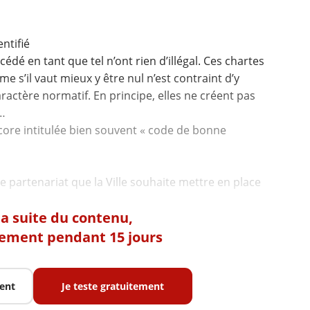
entifié
cédé en tant que tel n’ont rien d’illégal. Ces chartes
e s’il vaut mieux y être nul n’est contraint d’y
ractère normatif. En principe, elles ne créent pas
 …
ncore intitulée bien souvent « code de bonne
de partenariat que la Ville souhaite mettre en place
 la suite du contenu,
tement pendant 15 jours
ent
Je teste gratuitement