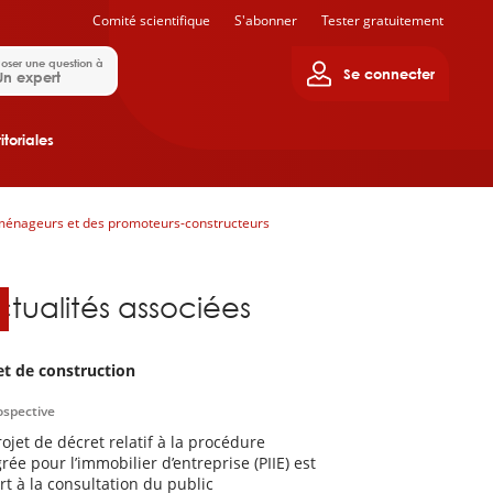
Comité scientifique
S'abonner
Tester gratuitement
oser une question à
Se connecter
Un expert
itoriales
 aménageurs et des promoteurs-constructeurs
ctualités associées
et de construction
ospective
rojet de décret relatif à la procédure
rée pour l’immobilier d’entreprise (PIIE) est
rt à la consultation du public