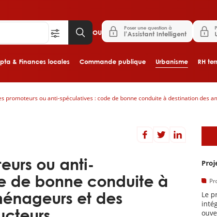
Poser une question à
P
OU
l’Assistant Intelligent
ta & Finances locales
Commande publique
Urbanisme
RH terr
es promoteurs ou anti-spéculatives : code de bonne conduite à destination des
Aller au contenu principal
A
eurs ou anti-
Proj
de de bonne conduite à
Pr
ménageurs et des
Le p
intég
ucteurs
ouve