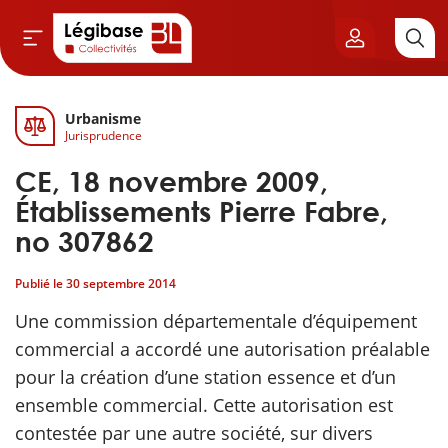
Urbanisme
Aller au contenu principal
Jurisprudence
vil & Cimetières
CE, 18 novembre 2009,
ns & Élu local
Établissements Pierre Fabre,
no 307862
& Finances locales
Publié le
30 septembre 2014
de publique
Une commission départementale d’équipement
commercial a accordé une autorisation préalable
sme
pour la création d’une station essence et d’un
ensemble commercial. Cette autorisation est
itoriales
contestée par une autre société, sur divers