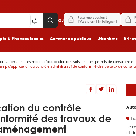
Poser une question à
P
OU
l’Assistant Intelligent
ta & Finances locales
Commande publique
Urbanisme
RH terr
orisations
Les modes d’occupation des sols
Les permis de construire et 
Aller au contenu principal
amp d’application du contrôle administratif de conformité des travaux de const
D
ation du contrôle
Auto
onformité des travaux de
Fi
d’aménagement
Le r
et d