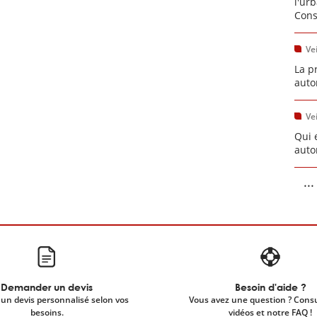
l'ur
Cons
Vei
La p
auto
Vei
Qui 
auto
...
Demander un devis
Besoin d'aide ?
un devis personnalisé selon vos
Vous avez une question ? Cons
besoins.
vidéos et notre FAQ !