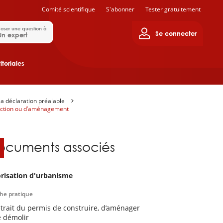
Comité scientifique
S'abonner
Tester gratuitement
oser une question à
Se connecter
Un expert
itoriales
la déclaration préalable
ruction ou d’aménagement
ocuments associés
risation d'urbanisme
che pratique
etrait du permis de construire, d’aménager
e démolir