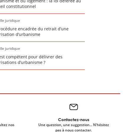
banisme et du logement : la loi déférée au
eil constitutionnel
lle juridique
rocédure encadrée du retrait d’une
risation d’urbanisme
lle juridique
est compétent pour délivrer des
risations d’urbanisme ?
Contactez-nous
ultez nos
Une question, une suggestion... N'hésitez
pas à nous contacter.