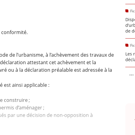
Fi
Disp
d’ur
de d
 conformité.
Fi
Les 
u Code de l’urbanisme, à l’achèvement des travaux de
décl
éclaration attestant cet achèvement et la
ré ou à la déclaration préalable est adressée à la
...
 est ainsi applicable :
e construire ;
ermis d’aménager ;
és par une décision de non-opposition à